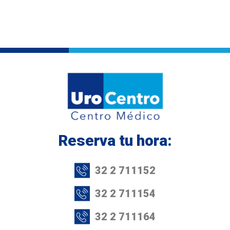
Infartos
Colón irritable
Tumores de Próstata
Circuncisión
Disfuciones Sexuales
Reserva tu hora:
Cálculos Renales
32 2 711152
Cáncer Renal
32 2 711154
Cáncer de Próstata
32 2 711164
Enfermedades de Transmisión Sexual