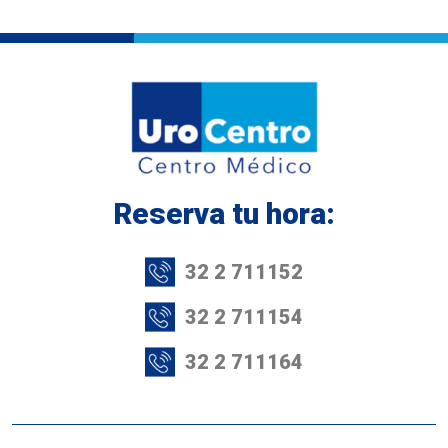
Tumores de Próstata
Circuncisión
Disfuciones Sexuales
Vasectomía
Reserva tu hora:
Cálculos Renales
32 2 711152
Cáncer Renal
32 2 711154
Cáncer de Próstata
32 2 711164
Enfermedades de Transmisión Sexual
Incontinencia Urinaria