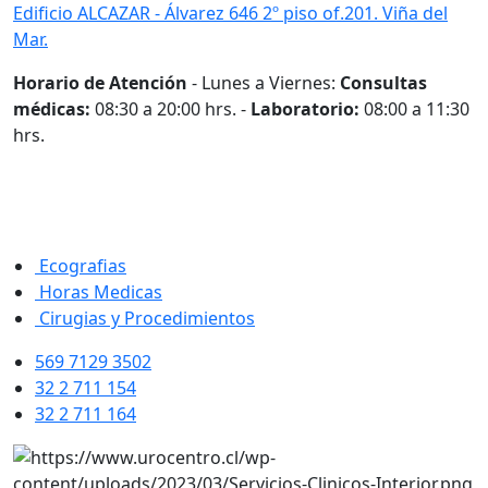
Edificio ALCAZAR - Álvarez 646 2º piso of.201. Viña del
Mar.
Horario de Atención
- Lunes a Viernes:
Consultas
médicas:
08:30 a 20:00 hrs. -
Laboratorio:
08:00 a 11:30
hrs.
Ecografias
Horas Medicas
Cirugias y Procedimientos
569 7129 3502
32 2 711 154
32 2 711 164