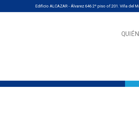
Edificio ALCAZAR - Álvarez 646 2º piso of.201. Viña del Ma
QUIÉ