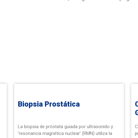
Procedimientos
Quirúrgicos
Biopsia Prostática
La biopsia de próstata guiada por ultrasonido y
C
‘resonancia magnética nuclear’ (RMN) utiliza la
p