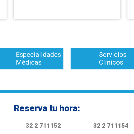
Especialidades
Servicios
Médicas
Clínicos
Reserva tu hora:
32 2 711152
32 2 711154