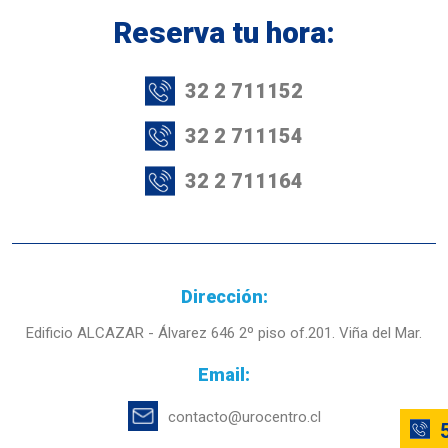
Reserva tu hora:
32 2 711152
32 2 711154
32 2 711164
Dirección:
Edificio ALCAZAR - Álvarez 646 2º piso of.201. Viña del Mar.
Email:
contacto@urocentro.cl