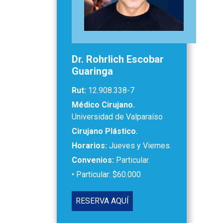
Dr. Rohrlich Escobar
Guaringa
Rut:
12.908.338-7
Médico Cirujano.
Universidad de Valparaíso
Cirujano Plástico.
Horarios:
Jueves y Viernes.
Convenios:
Particular.
• Particular: $60.000
RESERVA AQUÍ